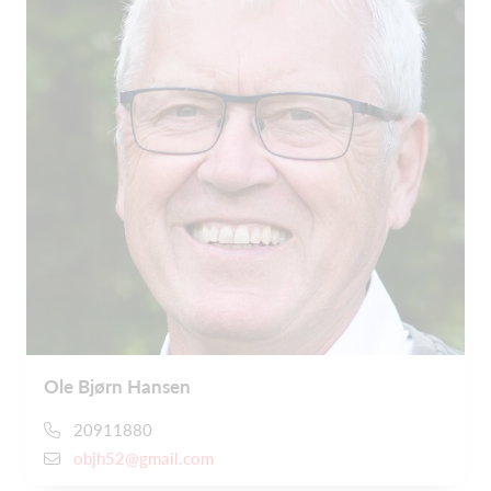
Ole Bjørn Hansen
20911880
objh52@gmail.com