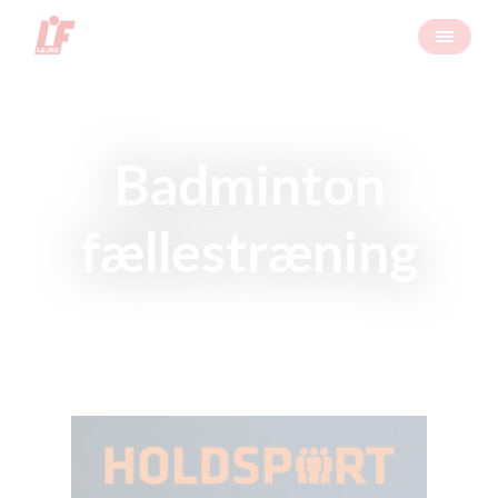
Badminton
fællestræning