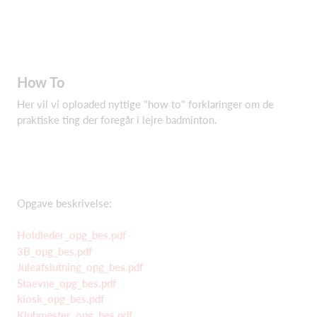
How To
Her vil vi oploaded nyttige "how to" forklaringer om de
praktiske ting der foregår i lejre badminton.
Opgave beskrivelse:
Holdleder_opg_bes.pdf
3B_opg_bes.pdf
Juleafslutning_opg_bes.pdf
Staevne_opg_bes.pdf
kiosk_opg_bes.pdf
Klubmester_opg_bes.pdf