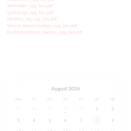
Julelodder_opg_bes.pdf
spilledragt_opg_bes.pdf
Medlem_reg_opg_bes.pdf
Stævne tilmeld hjælper_opg_bes.pdf
Badmintonplayer_hjælper_opg_bes.pdf
August 2026
Man
Tir
Ons
Tor
Fre
Lør
Søn
27
28
29
30
31
1
2
3
4
5
6
7
8
9