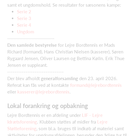
samt et ungdomshold. Se resultater for sæsonens kampe:
Serie 2
Serie 3
Serie 4
Ungdom
-------------------------------
Den samlede bestyrelse
for Lejre Bordtennis er Mads
Richard (formand), Hans Christian Nielsen (kasserer), Søren
Rygaard Jensen, Oliver Laursen og Bettina Kølln. Erik Thue
Jensen er suppleant.
-------------------------------
Der blev afholdt
generalforsamling
den 23. april 2026.
Referat kan fås ved at kontakte
formand@lejrebordtennis
eller
kasserer@lejrebordtennis
.
Lokal forankring og opbakning
Lejre Bordtennis er en afdeling under
LIF - Lejre
Idrætsforening
. Klubben støttes af midler fra
Lejre
Støtteforening
, som bl.a. bruges til indkøb af materiel samt
aktiviteter for ungdomsafdelingen, herunder den årlige tur til