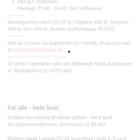
60+
(p.t. venteliste)
Mandage 11:40 - 14:00. Inkl. kaffepause.
---------
Kontingent for sæson 26/27 er: Ungdom: 800 kr. Seniorer:
900 kr. 60+: 400 kr. Betales via Mobilepay 787342.
--------
Hvis du vil høre om muligheden for træning, så send en mail
til
info@lejrebordtennis.dk
.
-------------------------------
Vi spiller i Lejrehallen eller den tilhørende Multisal. Adressen
er: Bispegårdsvej 2, 4320 Lejre.
For alle - hele livet
Klubben har omkring 80 aktive spillere - heraf godt
30 ungdomsmedlemmer, 20 seniorer og 20 60+.
Klubben havde i sæson 25/26 seniorhold i serie 2, 3 og 4